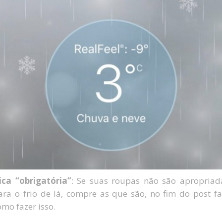
ica “obrigatória”
: Se suas roupas não são apropriad
ara o frio de lá, compre as que são, no fim do post fa
omo fazer isso.