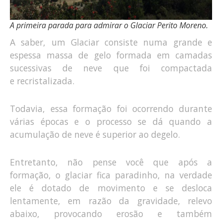
A primeira parada para admirar o Glaciar Perito Moreno.
A saber, um Glaciar consiste numa grande e
espessa massa de gelo formada em camadas
sucessivas de neve que foi compactada
e recristalizada.
Todavia, essa formação foi ocorrendo durante
várias épocas e o processo se dá quando a
acumulação de neve é superior ao degelo.
Entretanto, não pense você que após a
formação, o glaciar fica paradinho, na verdade
ele é dotado de movimento e se desloca
lentamente, em razão da gravidade, relevo
abaixo, provocando erosão e também