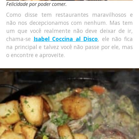
Felicidade por poder comer.
Como disse tem restaurantes maravilhosos e
não nos decepcionamos com nenhum. Mas tem
um que você realmente não deve deixar de ir,
chama-se
Isabel Coccina al Disco
, ele não fica
na principal e talvez você não passe por ele, mas
o encontre e aproveite.