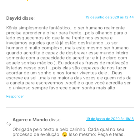
19 de junho de 2020 às 12:44
Dayvid
disse:
Kênia simplesmente fantástico…o ser humano realmente
precisa aprender a olhar para frente…pois olhando para o
lado esquecemos do que la na frente nos espera e
invejamos aqueles que lá já estão desfrutando…o ser
humano é muito complexo, mais este mesmo ser humano
quando acredita é capaz de desbravar esse mundo inteiro
somente com a capacidade de acreditar e ir ( e claro com
aquele sorriso mágico ). Eu adorei as frases de motivação
listadas nesse post …pois elas são capazes de nos fazer
acordar de um sonho e nos tornar viventes dele …Deus
escreve eu sei ..mais na maioria das vezes ele quem nós da
a caneta para escrevermos..você é o que você acredita ser
..o universo sempre favorece quem sonha mais alto.
Responder
19 de junho de 2020 às 19:18
Agarre o Mundo
disse:
Obrigada pelo texto e pelo carinho. Cada qual no seu
processo de evolução. 😉 Isso mesmo: Peça e terás.