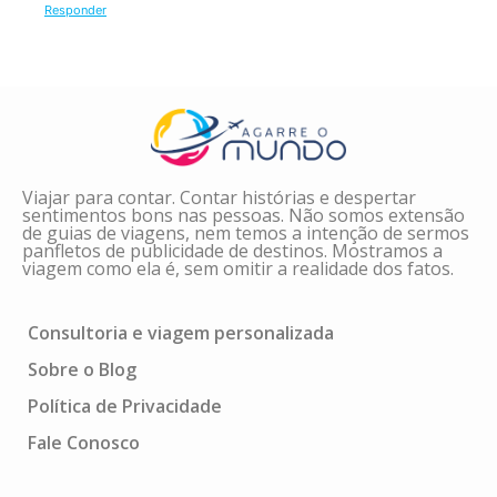
Responder
Deixe um comentário
O seu endereço de e-mail não será publicado.
Campos obrigatórios são marcados com
*
Comentário
*
Viajar para contar. Contar histórias e despertar
sentimentos bons nas pessoas. Não somos extensão
de guias de viagens, nem temos a intenção de sermos
panfletos de publicidade de destinos. Mostramos a
viagem como ela é, sem omitir a realidade dos fatos.
Consultoria e viagem personalizada
Sobre o Blog
Política de Privacidade
Fale Conosco
Nome
*