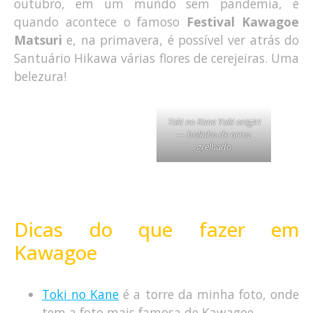
outubro, em um mundo sem pandemia, é
quando acontece o famoso
Festival Kawagoe
Matsuri
e, na primavera, é possível ver atrás do
Santuário Hikawa várias flores de cerejeiras. Uma
belezura!
Toki no Kane Yaki onigiri
— bolinho de arroz
grelhado
Dicas do que fazer em
Kawagoe
Toki no Kane
é a torre da minha foto, onde
tem a foto mais famosa de Kawagoe