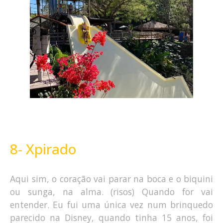
8- Xpirado
Aqui sim, o coração vai parar na boca e o biquini
ou sunga, na alma. (risos) Quando for vai
entender. Eu fui uma única vez num brinquedo
parecido na Disney, quando tinha 15 anos, foi