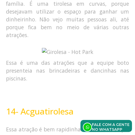
família. É uma tirolesa em curvas, porque
desejavam utilizar o espaço para ganhar um
dinheirinho. Não vejo muitas pessoas ali, até
porque fica bem no meio de várias outras
atrações.
Essa é uma das atrações que a equipe boto
presenteia nas brincadeiras e dancinhas nas
piscinas.
14- Acguatirolesa
FALE COM A GENTE
Essa atração é bem rapidinha. As duas vezes que
NO WHATSAPP