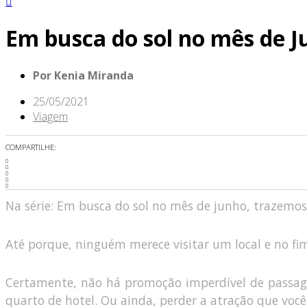
Em busca do sol no mês de 
Por
Kenia Miranda
25/05/2021
Viagem
COMPARTILHE:
Na série: Em busca do sol no mês de junho, trazemos v
Até porque, ninguém merece visitar um local e no fi
Certamente, não há promoção imperdível de passagen
quarto de hotel. Ou ainda, perder a atração que voc