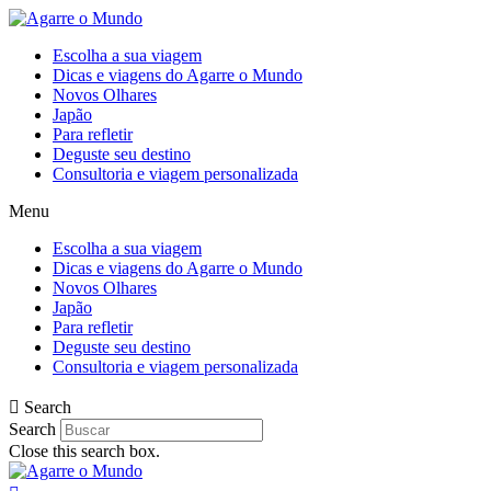
Ir
para
Escolha a sua viagem
o
Dicas e viagens do Agarre o Mundo
conteúdo
Novos Olhares
Japão
Para refletir
Deguste seu destino
Consultoria e viagem personalizada
Menu
Escolha a sua viagem
Dicas e viagens do Agarre o Mundo
Novos Olhares
Japão
Para refletir
Deguste seu destino
Consultoria e viagem personalizada
Search
Search
Close this search box.