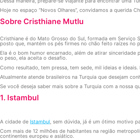
Dessa maneira, prepare-se viajante para encontrar uma Tu
Hoje no espaço “Novos Olhares”, convidamos a querida Chr
Sobre Cristhiane Mutlu
Cristhiane é do Mato Grosso do Sul, formada em Serviço So
posto que, mantém os pés firmes no chão feito raízes no p
Ela é o bom humor encarnado, além de atirar sinceridade 
o peso, ela aceita o desafio.
Como resultado, tem pressa, tem sede, mil ideias e ideai
Atualmente atende brasileiros na Turquia que desejam conh
Se você deseja saber mais sobre a Turquia com a nossa q
1. Istambul
A cidade de
Istambul
, sem dúvida, já é um ótimo motivo p
Com mais de 12 milhões de habitantes na região metropolit
continentes europeu e asiático.