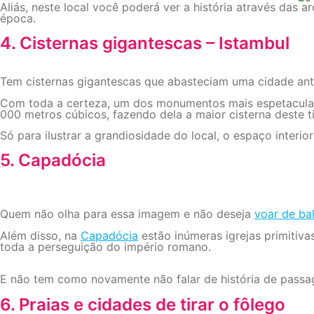
Aliás, neste local você poderá ver a história através das
época.
4. Cisternas gigantescas – Istambul
Tem cisternas gigantescas que abasteciam uma cidade ante
Com toda a certeza, um dos monumentos mais espetaculare
000 metros cúbicos, fazendo dela a maior cisterna deste 
Só para ilustrar a grandiosidade do local, o espaço interi
5. Capadócia
Quem não olha para essa imagem e não deseja
voar de ba
Além disso, na
Capadócia
estão inúmeras igrejas primitiva
toda a perseguição do império romano.
E não tem como novamente não falar de história de passag
6. Praias e cidades de tirar o fôlego