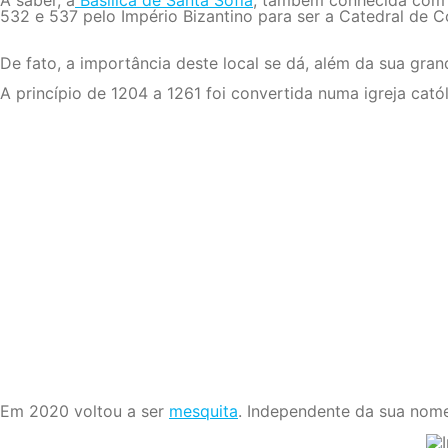
A saber, a
Basílica de Santa Sofia
, também conhecida com Ha
532 e 537 pelo Império Bizantino para ser a Catedral de C
De fato, a importância deste local se dá, além da sua gran
A princípio de 1204 a 1261 foi convertida numa igreja cat
Em 2020 voltou a ser
mesquita
. Independente da sua nomea