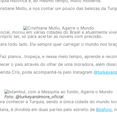
rquia histórica e, ao mesmo tempo, muito moderna.
istiane Mutlu, a nos contar um pouco das belezas da Turqu
cial, morou em várias cidades do Brasil e atualmente vive 
róprio ser, só para acertar as nuvens com precisão.
para todo lado. Ela sempre quer carregar o mundo nos braç
s. Faz planos…tropeça, e nesse meio tempo, aprende e reco
ecer o país através do olhar de uma moradora, além disso, 
uerida Cris, pode acompanhá-la pelo Instagram
@turkeyand
Foto: @turkeyandmore_oficial
ara conhecer a Turquia, sendo a única cidade do mundo loc
ana, é dividida em duas partes pelo estreito de
Bósforo
, 