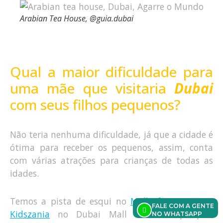
Arabian Tea House, @guia.dubai
Qual a maior dificuldade para
uma mãe que visitaria
Dubai
com seus filhos pequenos?
Não teria nenhuma dificuldade, já que a cidade é
ótima para receber os pequenos, assim, conta
com várias atrações para crianças de todas as
idades.
Temos a pista de esqui no
Mall of Emirates
, o
FALE COM A GENTE
Kidszania
no Dubai Mall e vários parques
NO WHATSAPP